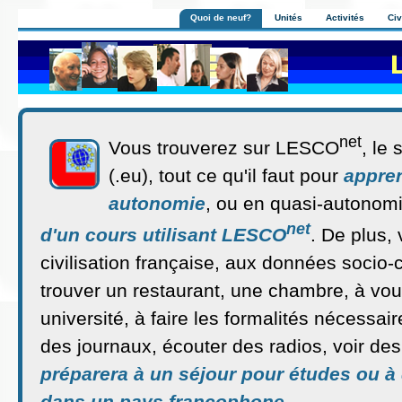
Quoi de neuf?
Unités
Activités
Civ
net
Vous trouverez sur LESCO
, le
(.eu), tout ce qu'il faut pour
appren
autonomie
, ou en quasi-autonom
net
d'un cours utilisant LESCO
. De plus, 
civilisation française, aux données socio-
trouver un restaurant, une chambre, à vou
université, à faire les formalités nécessai
des journaux, écouter des radios, voir des
préparera à un séjour pour études ou à 
dans un pays francophone.